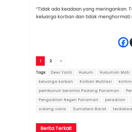
“Tidak ada keadaan yang meringankan. 
keluarga korban dan tidak menghormati sed
1
2
Tags:
Dewi Yanti
Hukum
Hukuman Mati
keluarga korban
Korban Mutilasi
krimi
pembunuh berantai Padang Pariaman
Pe
Pengadilan Negeri Pariaman
peradilan
sidang vonis
Sumatera Barat
terdakw
Berita
Terkait