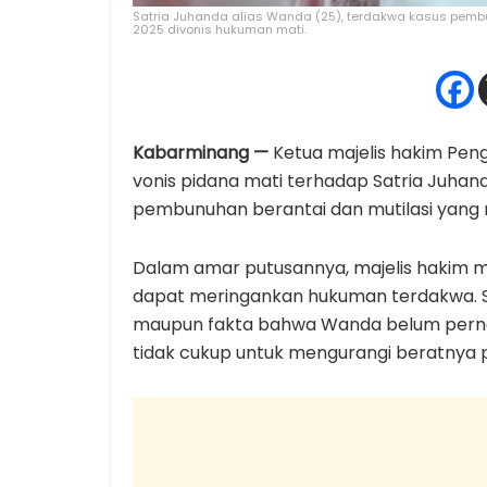
Satria Juhanda alias Wanda (25), terdakwa kasus pemb
2025 divonis hukuman mati.
Kabarminang —
Ketua majelis hakim Peng
vonis pidana mati terhadap Satria Juhan
pembunuhan berantai dan mutilasi yang
Dalam amar putusannya, majelis hakim me
dapat meringankan hukuman terdakwa. S
maupun fakta bahwa Wanda belum pernah 
tidak cukup untuk mengurangi beratnya p