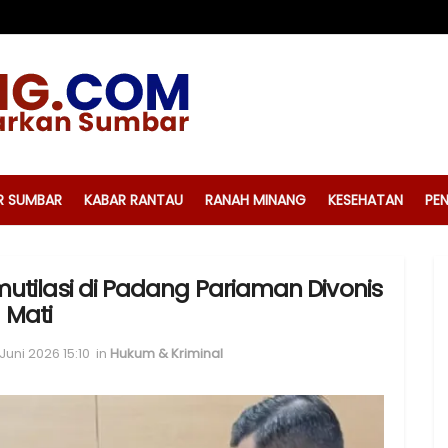
R SUMBAR
KABAR RANTAU
RANAH MINANG
KESEHATAN
PEN
tilasi di Padang Pariaman Divonis
Mati
Juni 2026 15:10
in
Hukum & Kriminal