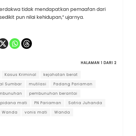
Terdakwa tidak mendapatkan pemaafan dari
ikit pun nilai kehidupan,” ujarnya.
HALAMAN 1 DARI 2
Kasus Kriminal
kejahatan berat
nal Sumbar
mutilasi
Padang Pariaman
mbunuhan
pembunuhan berantai
pidana mati
PN Pariaman
Satria Juhanda
a Wanda
vonis mati
Wanda