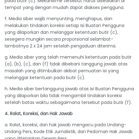
pada butir (c). Mekanisme tersebut harus disediakan di
tempat yang dengan mudah dapat diakses pengguna.
f. Media siber wajib menyunting, menghapus, dan
melakukan tindakan koreksi setiap Isi Buatan Pengguna
yang dilaporkan dan melanggar ketentuan butir (c),
sesegera mungkin secara proporsional selambat-
lambatnya 2 x 24 jam setelah pengaduan diterima.
g. Media siber yang telah memenuhi ketentuan pada butir
(a), (b), (c), dan (f) tidak dibebani tanggung jawab atas
masalah yang ditimbulkan akibat pemuatan isi yang
melanggar ketentuan pada butir (c).
h. Media siber bertanggung jawab atas Isi Buatan Pengguna
yang dilaporkan bila tidak mengambil tindakan koreksi
setelah batas waktu sebagaimana tersebut pada butir (f).
4. Ralat, Koreksi, dan Hak Jawab
a. Ralat, koreksi, dan hak jawab mengacu pada Undang-
Undang Pers, Kode Etik Jurnalistik, dan Pedoman Hak Jawab
yang ditetapkan Dewan Pers.