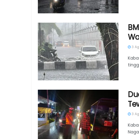
BM
Wa
3 Ag
Kaba
ting
Du
Te
3 Ag
Kaba
Naga