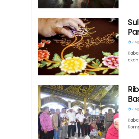
Su
Pa
2 Ag
Kaba
akan
Ri
Ba
2 Ag
Kaba
Komp