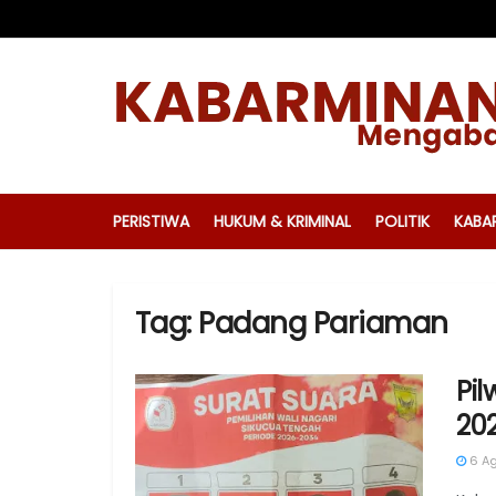
PERISTIWA
HUKUM & KRIMINAL
POLITIK
KABA
Tag:
Padang Pariaman
Pi
20
6 Ag