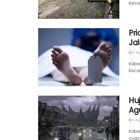
Keca
Pr
Ja
5 Ag
Kaba
Keca
Hu
Agu
4 Ag
Kaba
cuac