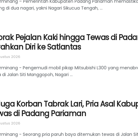
rminang – Pemerintah Kabupaten Padang Pariaman memastikan 
ng di dua nagari, yakni Nagari Sikucua Tengah, ...
brak Pejalan Kaki hingga Tewas di Pada
ahkan Diri ke Satlantas
ustus 2026
rminang - Pengemudi mobil pikap Mitsubishi L300 yang menabra
 di Jalan Siti Manggopoh, Nagari ...
duga Korban Tabrak Lari, Pria Asal Kab
was di Padang Pariaman
ustus 2026
rminang - Seorang pria paruh baya ditemukan tewas di Jalan S