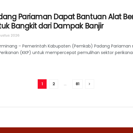
dang Pariaman Dapat Bantuan Alat Bera
tuk Bangkit dari Dampak Banjir
ustus 2026
rminang – Pemerintah Kabupaten (Pemkab) Padang Pariaman 
Perikanan (KKP) untuk mempercepat pemulihan sektor perikanan 
1
2
…
81