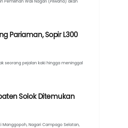
Pemilihan Wali Nagari (Pilwana) akan
ng Pariaman, Sopir L300
k seorang pejalan kaki hingga meninggal
upaten Solok Ditemukan
iti Manggopoh, Nagari Campago Selatan,