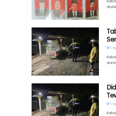
Kaba
diula
Ta
Ser
5 Ag
Kaba
dunia
Di
Te
5 Ag
Kaba