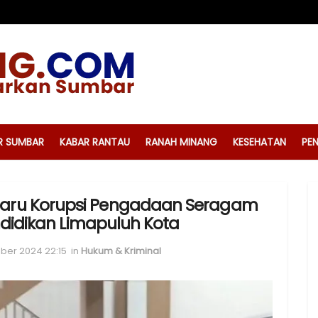
R SUMBAR
KABAR RANTAU
RANAH MINANG
KESEHATAN
PEN
 Baru Korupsi Pengadaan Seragam
ndidikan Limapuluh Kota
ber 2024 22:15
in
Hukum & Kriminal