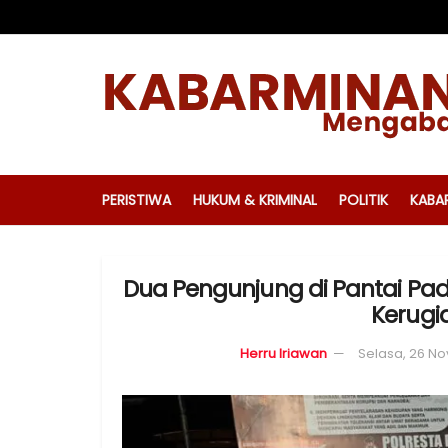
PERISTIWA
HUKUM & KRIMINAL
POLITIK
KABA
Dua Pengunjung di Pantai Pa
Kerugi
Herru Iriawan
Selasa, 26 N