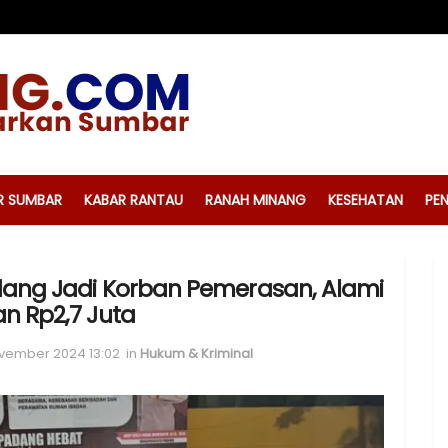
R SUMBAR
KABAR RANTAU
RANAH MINANG
KESEHATAN
PEN
dang Jadi Korban Pemerasan, Alami
an Rp2,7 Juta
ovember 2024 13:02
in
Hukum & Kriminal