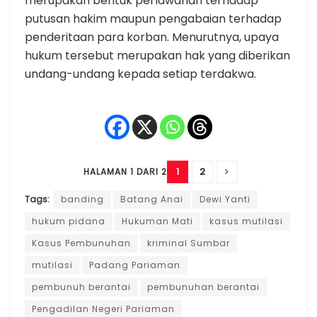
merupakan bentuk perlawanan terhadap
putusan hakim maupun pengabaian terhadap
penderitaan para korban. Menurutnya, upaya
hukum tersebut merupakan hak yang diberikan
undang-undang kepada setiap terdakwa.
1
2
HALAMAN 1 DARI 2
Tags:
banding
Batang Anai
Dewi Yanti
hukum pidana
Hukuman Mati
kasus mutilasi
Kasus Pembunuhan
kriminal Sumbar
mutilasi
Padang Pariaman
pembunuh berantai
pembunuhan berantai
Pengadilan Negeri Pariaman