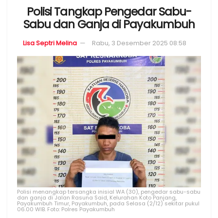
Polisi Tangkap Pengedar Sabu-
Sabu dan Ganja di Payakumbuh
Lisa Septri Melina
Rabu, 3 Desember 2025 08:58
Polisi menangkap tersangka inisial WA (30), pengedar sabu-sabu
dan ganja di Jalan Rasuna Said, Kelurahan Koto Panjang,
Payakumbuh Timur, Payakumbuh, pada Selasa (2/12) sekitar pukul
06.00 WIB. Foto: Polres Payakumbuh