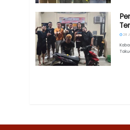
Pe
Te
28 J
Kaba
Taku