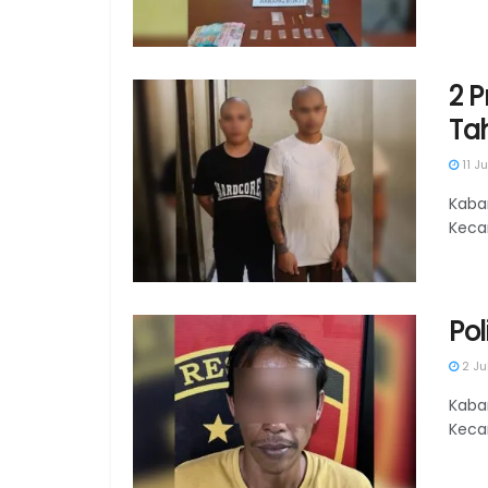
2 
Ta
11 J
Kaba
Keca
Po
2 Ju
Kaba
Keca