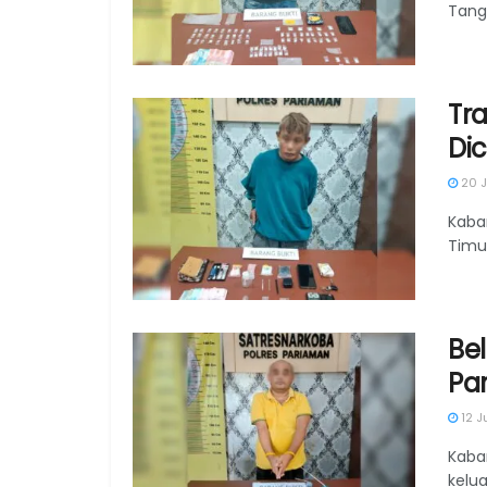
Tanga
Tr
Dic
20 J
Kaba
Timur
Bel
Pa
12 J
Kaba
keluar