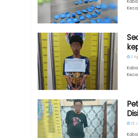
Kabar
Kecam
Se
kep
2 Ag
Kaba
Keca
Pe
Dis
25 J
Kaba