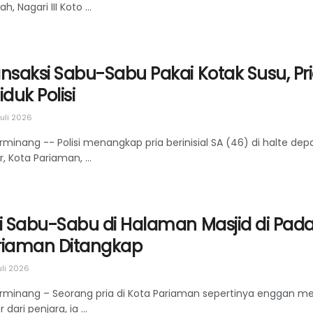
h, Nagari III Koto ...
ansaksi Sabu-Sabu Pakai Kotak Susu, Pr
iduk Polisi
uli 2026
rminang -- Polisi menangkap pria berinisial SA (46) di halte de
, Kota Pariaman, ...
i Sabu-Sabu di Halaman Masjid di Pada
riaman Ditangkap
uli 2026
rminang – Seorang pria di Kota Pariaman sepertinya enggan me
 dari penjara, ia ...