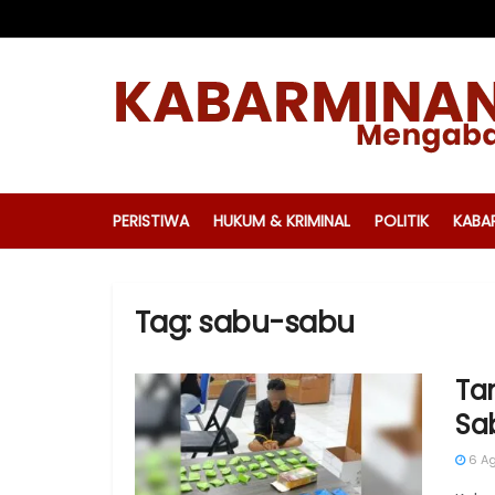
PERISTIWA
HUKUM & KRIMINAL
POLITIK
KABA
Tag:
sabu-sabu
Tan
Sa
6 Ag