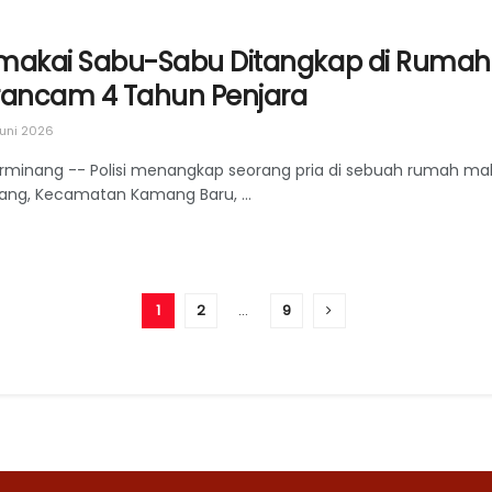
makai Sabu-Sabu Ditangkap di Rumah 
rancam 4 Tahun Penjara
uni 2026
rminang -- Polisi menangkap seorang pria di sebuah rumah makan
ang, Kecamatan Kamang Baru, ...
1
2
…
9