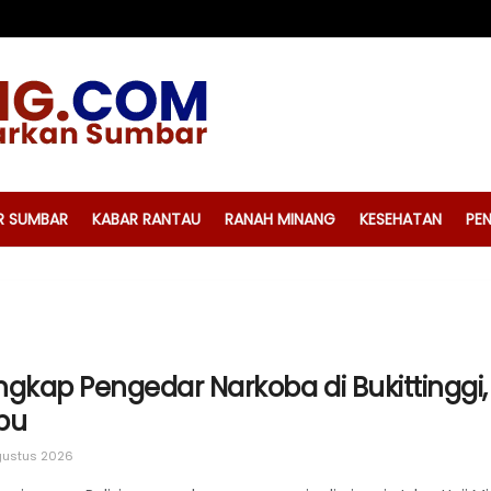
R SUMBAR
KABAR RANTAU
RANAH MINANG
KESEHATAN
PEN
gkap Pengedar Narkoba di Bukittinggi, P
bu
ustus 2026