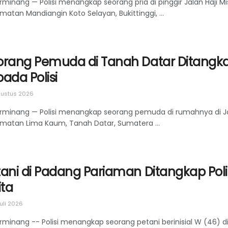
minang — Polisi menangkap seorang pria di pinggir Jalan Haji M
atan Mandiangin Koto Selayan, Bukittinggi, ...
orang Pemuda di Tanah Datar Ditangk
ada Polisi
ustus 2026
rminang — Polisi menangkap seorang pemuda di rumahnya di Jo
matan Lima Kaum, Tanah Datar, Sumatera ...
tani di Padang Pariaman Ditangkap Poli
ita
uli 2026
rminang -- Polisi menangkap seorang petani berinisial W (46) d