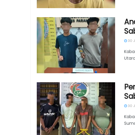
An
Sa
30 J
Kaba
Utara
Pe
Sa
30 J
Kaba
Suma