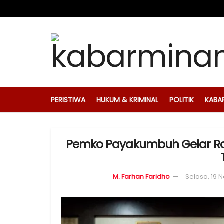
PERISTIWA
HUKUM & KRIMINAL
POLITIK
KABA
Pemko Payakumbuh Gelar Ra
M. Farhan Faridho
Selasa, 19 