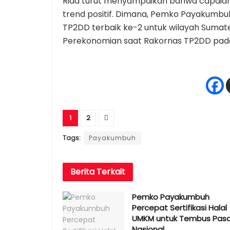
Rida turut menyampaikan bahwa capaia
trend positif. Dimana, Pemko Payakumbu
TP2DD terbaik ke-2 untuk wilayah Sumat
Perekonomian saat Rakornas TP2DD pada
1
2
Tags:
Payakumbuh
Berita
Terkait
Pemko Payakumbuh
Percepat Sertifikasi Halal
UMKM untuk Tembus Pasa
Nasional