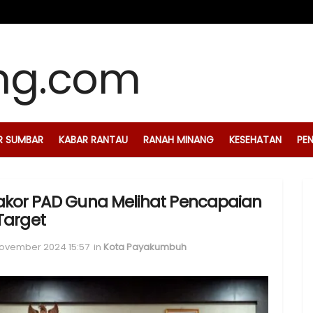
R SUMBAR
KABAR RANTAU
RANAH MINANG
KESEHATAN
PEN
kor PAD Guna Melihat Pencapaian
Target
November 2024 15:57
in
Kota Payakumbuh