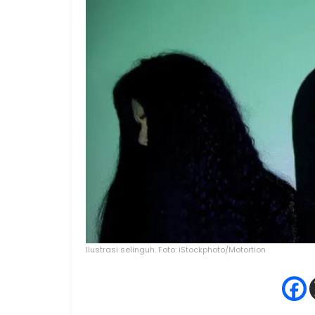
Ilustrasi selinguh. Foto: iStockphoto/Motortion