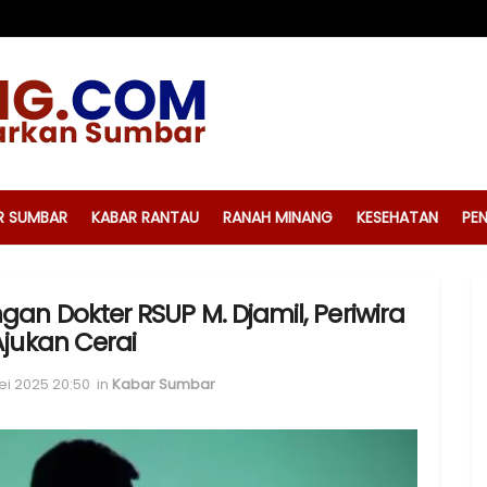
R SUMBAR
KABAR RANTAU
RANAH MINANG
KESEHATAN
PEN
gan Dokter RSUP M. Djamil, Periwira
 Ajukan Cerai
ei 2025 20:50
in
Kabar Sumbar