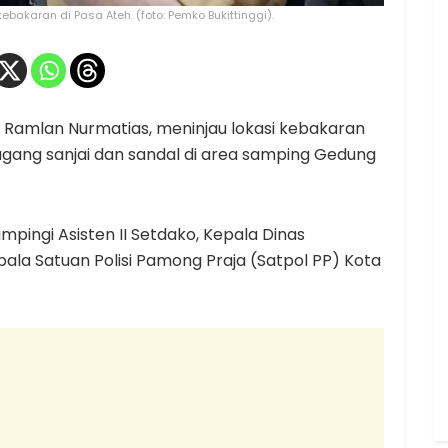
bakaran di Pasa Ateh. (foto: Pemko Bukittinggi).
i, Ramlan Nurmatias, meninjau lokasi kebakaran
ang sanjai dan sandal di area samping Gedung
mpingi Asisten II Setdako, Kepala Dinas
ala Satuan Polisi Pamong Praja (Satpol PP) Kota