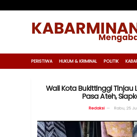
PERISTIWA
HUKUM & KRIMINAL
POLITIK
KABA
Wali Kota Bukittinggi Tinja
Pasa Ateh, Siap
Redaksi
Rabu, 25 Ju