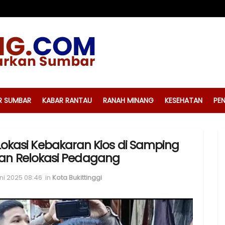
R SUMBAR
KABAR RANTAU
RANAH MINANG
KESEHATAN
PEN
u Lokasi Kebakaran Kios di Samping
kan Relokasi Pedagang
ni 2025 08:46
in
Kota Bukittinggi