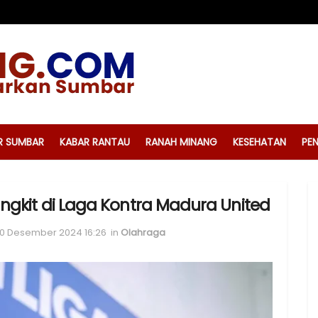
R SUMBAR
KABAR RANTAU
RANAH MINANG
KESEHATAN
PEN
gkit di Laga Kontra Madura United
10 Desember 2024 16:26
in
Olahraga