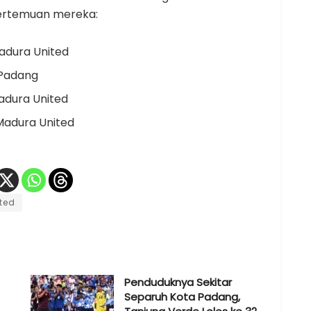
 pertemuan mereka:
adura United
 Padang
adura United
Madura United
ted
Penduduknya Sekitar
Separuh Kota Padang,