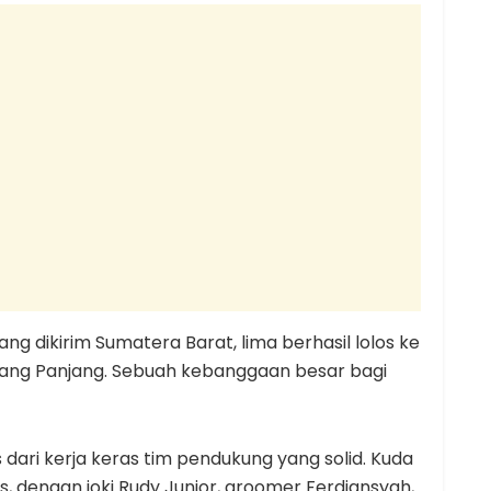
 yang dikirim Sumatera Barat, lima berhasil lolos ke
adang Panjang. Sebuah kebanggaan besar bagi
dari kerja keras tim pendukung yang solid. Kuda
is, dengan joki Rudy Junior, groomer Ferdiansyah,