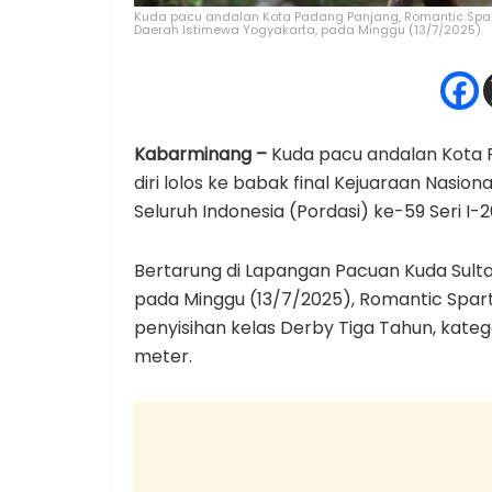
Kuda pacu andalan Kota Padang Panjang, Romantic Spart
Daerah Istimewa Yogyakarta, pada Minggu (13/7/2025).
Kabarminang –
Kuda pacu andalan Kota 
diri lolos ke babak final Kejuaraan Nasi
Seluruh Indonesia (Pordasi) ke-59 Seri I-
Bertarung di Lapangan Pacuan Kuda Sulta
pada Minggu (13/7/2025), Romantic Spartan
penyisihan kelas Derby Tiga Tahun, kateg
meter.