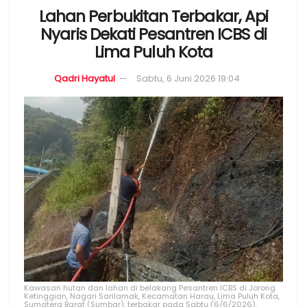
Lahan Perbukitan Terbakar, Api
Nyaris Dekati Pesantren ICBS di
Lima Puluh Kota
Qadri Hayatul
Sabtu, 6 Juni 2026 19:04
Kawasan hutan dan lahan di belakang Pesantren ICBS di Jorong
Ketinggian, Nagari Sarilamak, Kecamatan Harau, Lima Puluh Kota,
Sumatera Barat (Sumbar), terbakar pada Sabtu (6/6/2026).