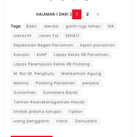
1
2
HALAMAN 1 DARI 2
Tags:
Bakri
denda
ganti rugi lahan
IKK
inkracht
Jalan Tol
KEHATI
Kejaksaan Negeri Pariaman
kejari pariaman
Korupsi
KUHP
Lapas Kelas IIB Pariaman
Lapas Perempuan Kelas IIB Padang
M. Nur Dt. Penghulu
Mahkamah Agung
Marina
Padang Pariaman
penjara
Suharmen
Sumatera Barat
Taman Keanekaragaman Hayati
tindak pidana korupsi
Tipikor
uang pengganti
vonis
Zainuddin