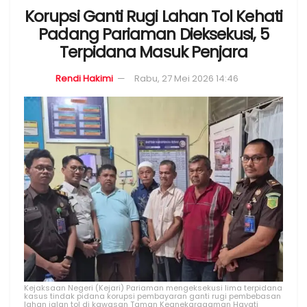
Korupsi Ganti Rugi Lahan Tol Kehati
Padang Pariaman Dieksekusi, 5
Terpidana Masuk Penjara
Rendi Hakimi
Rabu, 27 Mei 2026 14:46
Kejaksaan Negeri (Kejari) Pariaman mengeksekusi lima terpidana
kasus tindak pidana korupsi pembayaran ganti rugi pembebasan
lahan jalan tol di kawasan Taman Keanekaragaman Hayati