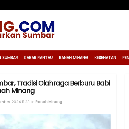
R SUMBAR
KABAR RANTAU
RANAH MINANG
KESEHATAN
PEN
bar, Tradisi Olahraga Berburu Babi
nah Minang
ember 2024 11:28
in
Ranah Minang