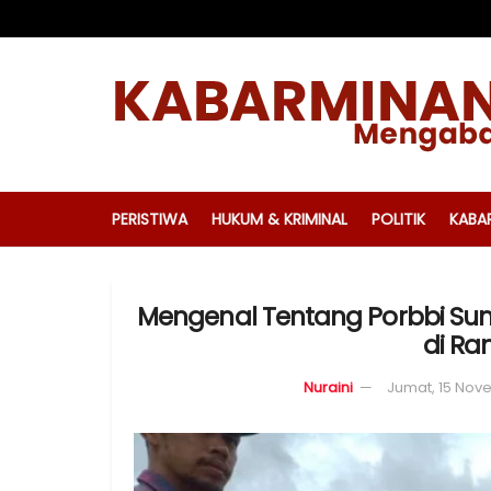
PERISTIWA
HUKUM & KRIMINAL
POLITIK
KABA
Mengenal Tentang Porbbi Sum
di Ra
Nuraini
Jumat, 15 Nov