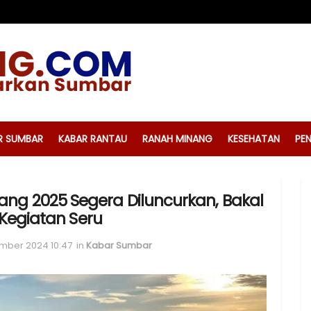
R SUMBAR
KABAR RANTAU
RANAH MINANG
KESEHATAN
PEN
ang 2025 Segera Diluncurkan, Bakal
Kegiatan Seru
mber 2024 10:47
in
Kabar Sumbar