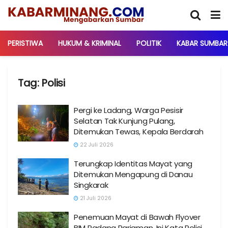
PERISTIWA
HUKUM & KRIMINAL
POLITIK
KABAR SUMBAR
Tag:
Polisi
Pergi ke Ladang, Warga Pesisir
Selatan Tak Kunjung Pulang,
Ditemukan Tewas, Kepala Berdarah
22 Juli 2026
Terungkap Identitas Mayat yang
Ditemukan Mengapung di Danau
Singkarak
21 Juli 2026
Penemuan Mayat di Bawah Flyover
BIM Padang Pariaman, Ini Kata Polisi