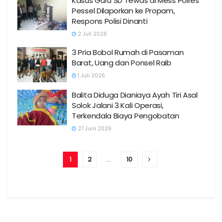
Kasus Guru SD Tewas di Mess Polres
Pessel Dilaporkan ke Propam,
Respons Polisi Dinanti
2 Juli 2026
3 Pria Bobol Rumah di Pasaman
Barat, Uang dan Ponsel Raib
1 Juli 2026
Balita Diduga Dianiaya Ayah Tiri Asal
Solok Jalani 3 Kali Operasi,
Terkendala Biaya Pengobatan
27 Juni 2026
1
2
…
10