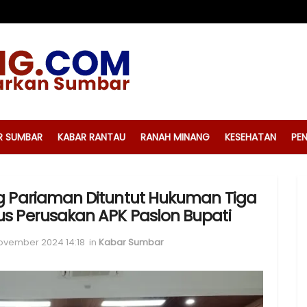
R SUMBAR
KABAR RANTAU
RANAH MINANG
KESEHATAN
PEN
g Pariaman Dituntut Hukuman Tiga
s Perusakan APK Paslon Bupati
November 2024 14:18
in
Kabar Sumbar