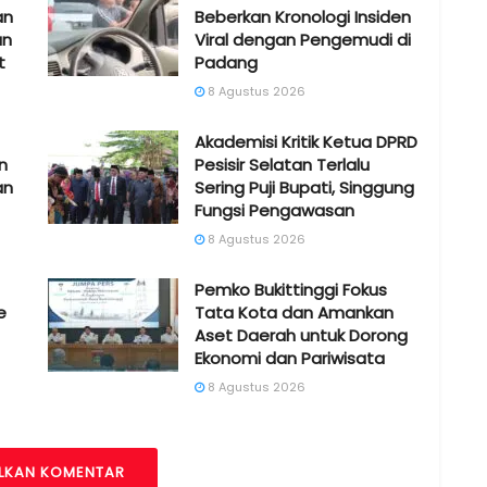
an
Beberkan Kronologi Insiden
an
Viral dengan Pengemudi di
t
Padang
8 Agustus 2026
Akademisi Kritik Ketua DPRD
n
Pesisir Selatan Terlalu
an
Sering Puji Bupati, Singgung
Fungsi Pengawasan
8 Agustus 2026
Pemko Bukittinggi Fokus
e
Tata Kota dan Amankan
Aset Daerah untuk Dorong
Ekonomi dan Pariwisata
8 Agustus 2026
LKAN KOMENTAR