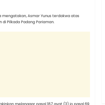
sa mengatakan, Asmar Yunus terdakwa atas
 di Pilkada Padang Pariaman.
kinkan melanggar pasal 187 ayat (3) jo pasal 69