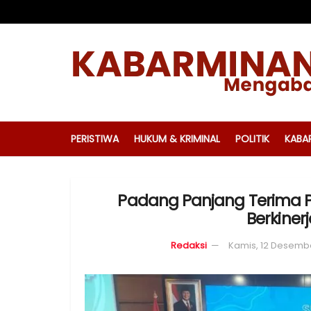
PERISTIWA
HUKUM & KRIMINAL
POLITIK
KABA
Padang Panjang Terima P
Berkiner
Redaksi
Kamis, 12 Desemb