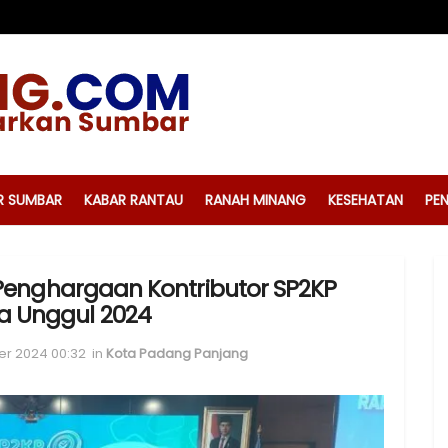
R SUMBAR
KABAR RANTAU
RANAH MINANG
KESEHATAN
PEN
enghargaan Kontributor SP2KP
ja Unggul 2024
er 2024 00:32
in
Kota Padang Panjang