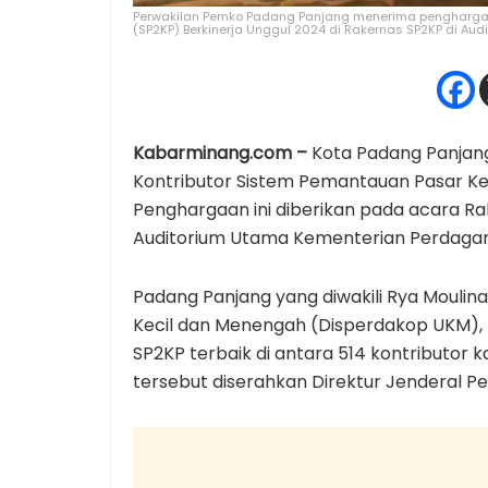
Perwakilan Pemko Padang Panjang menerima penghargaa
(SP2KP) Berkinerja Unggul 2024 di Rakernas SP2KP di Aud
Kabarminang.com –
Kota Padang Panjang
Kontributor Sistem Pemantauan Pasar Ke
Penghargaan ini diberikan pada acara Ra
Auditorium Utama Kementerian Perdagang
Padang Panjang yang diwakili Rya Moulina
Kecil dan Menengah (Disperdakop UKM), te
SP2KP terbaik di antara 514 kontributor
tersebut diserahkan Direktur Jenderal 