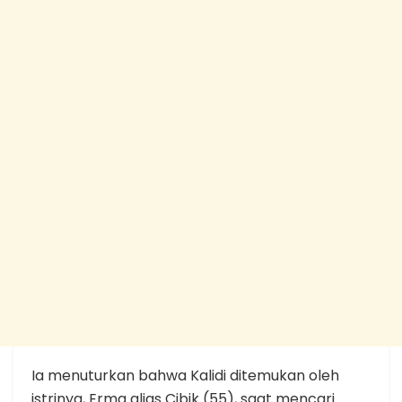
Ia menuturkan bahwa Kalidi ditemukan oleh
istrinya, Erma alias Cibik (55), saat mencari