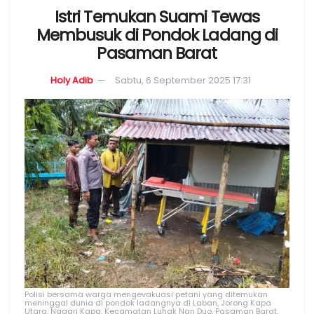
Istri Temukan Suami Tewas
Membusuk di Pondok Ladang di
Pasaman Barat
Holy Adib
Sabtu, 6 September 2025 17:31
Polisi bersama warga mengevakuasi petani yang ditemukan
meninggal dunia di pondok ladangnya di Laban, Jorong Kapa
Utara, Nagari Kapa, Kecamatan Luhak Nan Duo, Pasaman Barat,