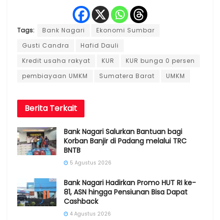
Tags:
Bank Nagari
Ekonomi Sumbar
Gusti Candra
Hafid Dauli
Kredit usaha rakyat
KUR
KUR bunga 0 persen
pembiayaan UMKM
Sumatera Barat
UMKM
Berita
Terkait
Bank Nagari Salurkan Bantuan bagi
Korban Banjir di Padang melalui TRC
BNTB
5 Agustus 2026
Bank Nagari Hadirkan Promo HUT RI ke-
81, ASN hingga Pensiunan Bisa Dapat
Cashback
4 Agustus 2026