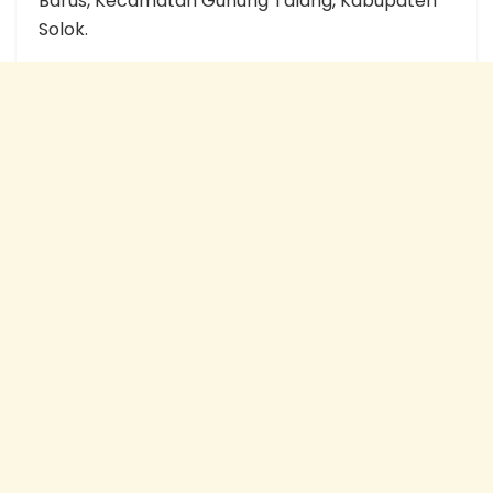
Barus, Kecamatan Gunung Talang, Kabupaten
Solok.