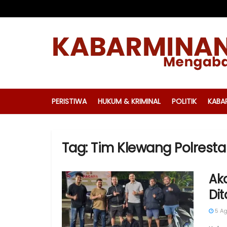
PERISTIWA
HUKUM & KRIMINAL
POLITIK
KABA
Tag:
Tim Klewang Polrest
Ak
Dit
5 Ag