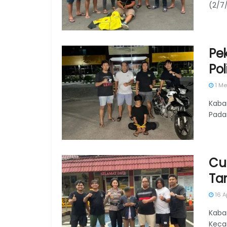
(2/7/
Pek
Pol
1 Me
Kaba
Pada
Cu
Ta
16 A
Kaba
Keca