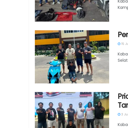
Kaba
Kamp
Pen
15 J
Kaba
Selat
Pri
Ta
3 Ju
Kaba