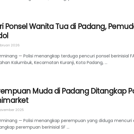
ri Ponsel Wanita Tua di Padang, Pemud
dol
bruari 2026
rminang — Polisi menangkap terduga pencuri ponsel berinisial F
ahan Kalumbuk, Kecamatan Kuranji, Kota Padang, ...
rempuan Muda di Padang Ditangkap Poli
nimarket
ovember 2025
rminang — Polisi menangkap perempuan yang diduga mencuri di
ngkap perempuan berinisial SF ...