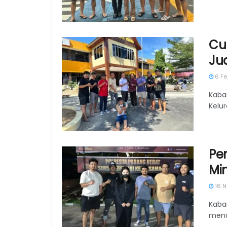
Cu
Ju
6 Fe
Kaba
Kelur
Pe
Mi
16 N
Kaba
mena