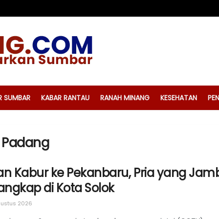
R SUMBAR
KABAR RANTAU
RANAH MINANG
KESEHATAN
PEN
a Padang
an Kabur ke Pekanbaru, Pria yang Jamb
angkap di Kota Solok
ustus 2026