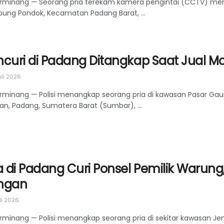
rminang — Seorang pria terekam kamera pengintai (CCTV) menjam
ung Pondok, Kecamatan Padang Barat, ...
curi di Padang Ditangkap Saat Jual Mo
uli 2026
rminang — Polisi menangkap seorang pria di kawasan Pasar Gau
an, Padang, Sumatera Barat (Sumbar), ...
a di Padang Curi Ponsel Pemilik Warung
ngan
li 2026
rminang — Polisi menangkap seorang pria di sekitar kawasan Je