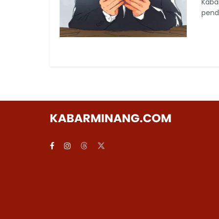
Kaba
pend