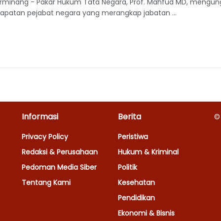
rminang - Pakar Hukum Tata Negara, Prof. Mahfud MD, mengun
apatan pejabat negara yang merangkap jabatan ...
Informasi
Berita
©
Privacy Policy
Peristiwa
Redaksi & Perusahaan
Hukum & Kriminal
Pedoman Media Siber
Politik
Tentang Kami
Kesehatan
Pendidikan
Ekonomi & Bisnis