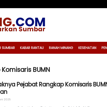
R SUMBAR
KABAR RANTAU
RANAH MINANG
KESEHATAN
PEN
p Komisaris BUMN
knya Pejabat Rangkap Komisaris BUMN, 
lan
uni 2025