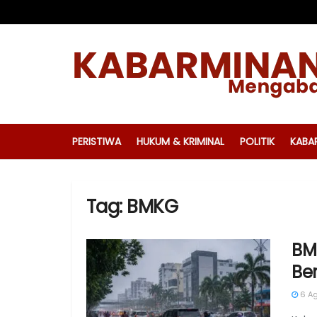
PERISTIWA
HUKUM & KRIMINAL
POLITIK
KABA
Tag:
BMKG
BM
Ber
6 Ag