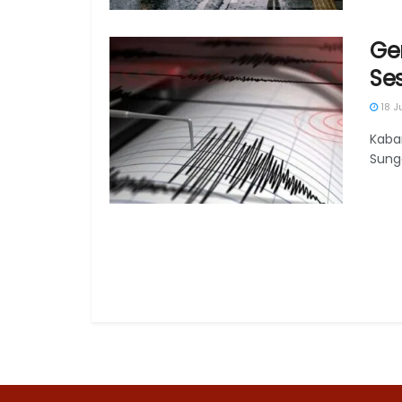
Ge
Se
18 J
Kaba
Sung