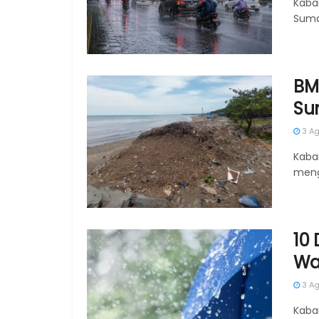
Kaba
Suma
BM
Su
3 Ag
Kaba
meng
10
Wa
3 Ag
Kaba