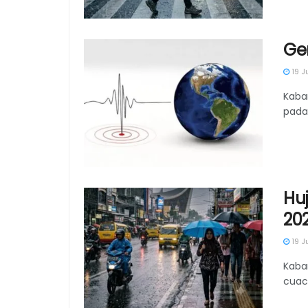
Ge
19 J
Kaba
pada 
Hu
202
19 J
Kaba
cuaca