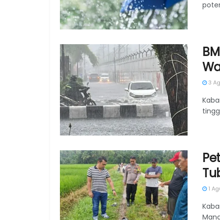
pote
BM
Wa
3 Ag
Kaba
ting
Pe
Tu
1 Ag
Kaba
Mang