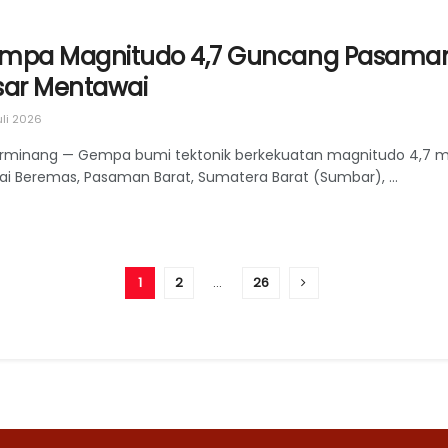
mpa Magnitudo 4,7 Guncang Pasaman Ba
sar Mentawai
uli 2026
rminang — Gempa bumi tektonik berkekuatan magnitudo 4,7 m
ai Beremas, Pasaman Barat, Sumatera Barat (Sumbar), ...
1
2
…
26