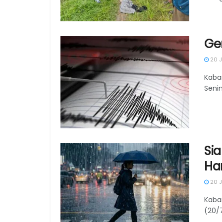
Ge
20 J
Kaba
Senin
Si
Har
20 J
Kabar
(20/7