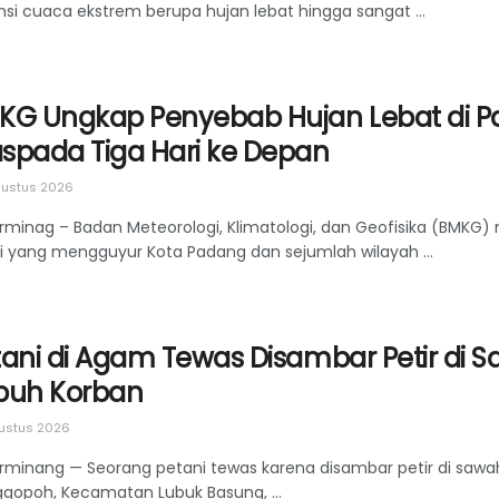
nsi cuaca ekstrem berupa hujan lebat hingga sangat ...
KG Ungkap Penyebab Hujan Lebat di P
spada Tiga Hari ke Depan
ustus 2026
rminag – Badan Meteorologi, Klimatologi, dan Geofisika (BMKG
gi yang mengguyur Kota Padang dan sejumlah wilayah ...
tani di Agam Tewas Disambar Petir di 
buh Korban
ustus 2026
rminang — Seorang petani tewas karena disambar petir di sawah
gopoh, Kecamatan Lubuk Basung, ...