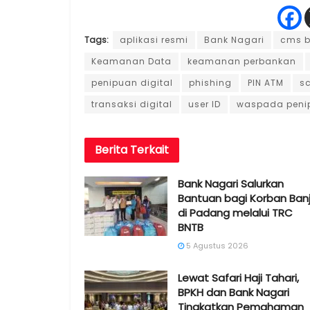
Tags:
aplikasi resmi
Bank Nagari
cms b
Keamanan Data
keamanan perbankan
penipuan digital
phishing
PIN ATM
s
transaksi digital
user ID
waspada peni
Berita
Terkait
Bank Nagari Salurkan
Bantuan bagi Korban Banj
di Padang melalui TRC
BNTB
5 Agustus 2026
Lewat Safari Haji Tahari,
BPKH dan Bank Nagari
Tingkatkan Pemahaman