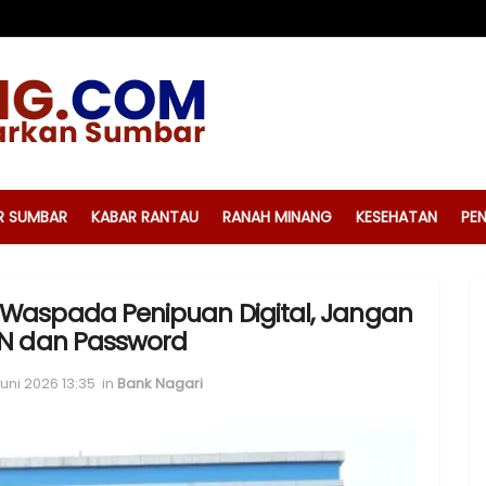
R SUMBAR
KABAR RANTAU
RANAH MINANG
KESEHATAN
PEN
Waspada Penipuan Digital, Jangan
IN dan Password
uni 2026 13:35
in
Bank Nagari