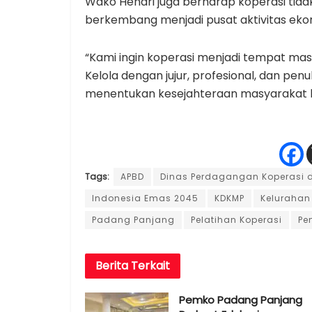
Wako Hendri juga berharap koperasi tidak
berkembang menjadi pusat aktivitas ekon
“Kami ingin koperasi menjadi tempat m
Kelola dengan jujur, profesional, dan penu
menentukan kesejahteraan masyarakat k
Tags:
APBD
Dinas Perdagangan Koperasi 
Indonesia Emas 2045
KDKMP
Kelurahan
Padang Panjang
Pelatihan Koperasi
Pe
Berita
Terkait
Pemko Padang Panjang