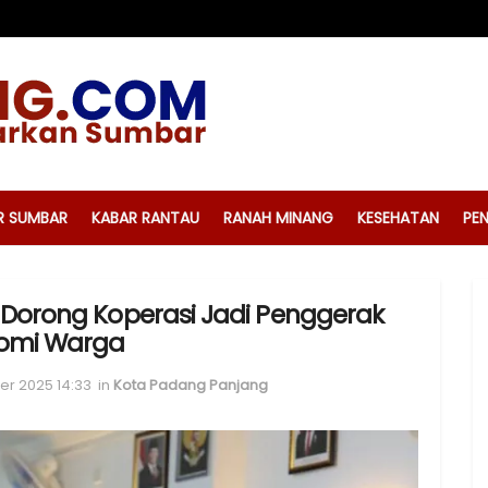
R SUMBAR
KABAR RANTAU
RANAH MINANG
KESEHATAN
PEN
Dorong Koperasi Jadi Penggerak
omi Warga
er 2025 14:33
in
Kota Padang Panjang