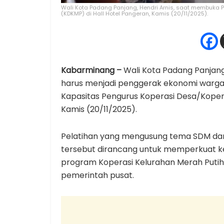
Wali Kota Padang Panjang, Hendri Arnis, saat membuka P
(KDKMP) di Hall Hotel Pangeran, Kamis (20/11/2025).
Kabarminang –
Wali Kota Padang Panjang
harus menjadi penggerak ekonomi warga.
Kapasitas Pengurus Koperasi Desa/Kopera
Kamis (20/11/2025).
Pelatihan yang mengusung tema SDM dan
tersebut dirancang untuk memperkuat 
program Koperasi Kelurahan Merah Putih
pemerintah pusat.