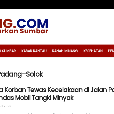
R SUMBAR
KABAR RANTAU
RANAH MINANG
KESEHATAN
PEN
 Padang–Solok
a Korban Tewas Kecelakaan di Jalan 
indas Mobil Tangki Minyak
uli 2025