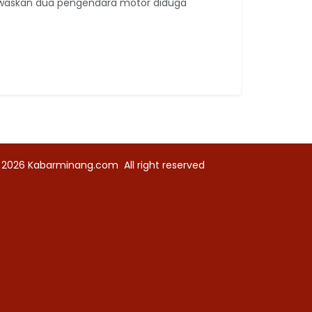
waskan dua pengendara motor diduga
 2026
Kabarminang.com
All right reserved