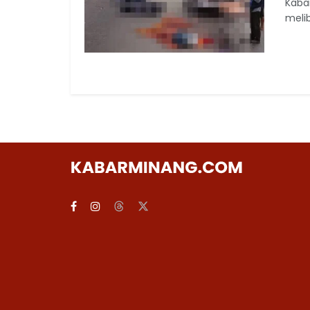
Kaba
melib