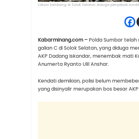
Lokasi tambang di Solok Selatan diduga penyebab insiden
Kabarminang.com –
Polda Sumbar telah m
galian C di Solok Selatan, yang diduga m
AKP Dadang Iskandar, menembak mati Kas
Anumerta Ryanto Ulil Anshar.
Kendati demikian, polisi belum membeber
yang disinyalir merupakan bos besar AKP