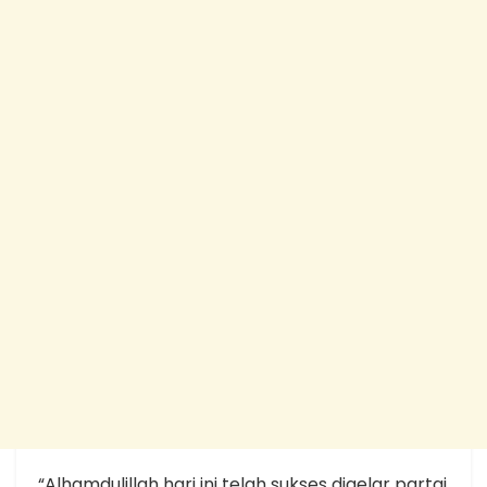
“Alhamdulillah hari ini telah sukses digelar partai