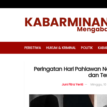
PERISTIWA
HUKUM & KRIMINAL
POLITIK
KABA
Peringatan Hari Pahlawan N
dan Te
Juni Fitra Yenti
Minggu, 1