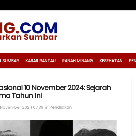
R SUMBAR
KABAR RANTAU
RANAH MINANG
KESEHATAN
PEN
asional 10 November 2024: Sejarah
ma Tahun Ini
0 November 2024 07:39
in
Pendidikan