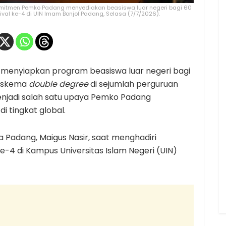
mitmen Pemko Padang menyediakan beasiswa luar negeri bagi 60
ival ke-4 di UIN Imam Bonjol Padang, Selasa (7/7/2026).
menyiapkan program beasiswa luar negeri bagi
i skema
double degree
di sejumlah perguruan
menjadi salah satu upaya Pemko Padang
 tingkat global.
a Padang, Maigus Nasir, saat menghadiri
e-4 di Kampus Universitas Islam Negeri (UIN)