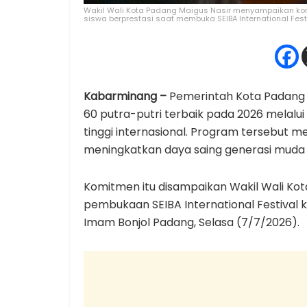
Wakil Wali Kota Padang Maigus Nasir menyampaikan ko
siswa berprestasi saat membuka SEIBA International Fest
Kabarminang –
Pemerintah Kota Padang 
60 putra-putri terbaik pada 2026 melalu
tinggi internasional. Program tersebut 
meningkatkan daya saing generasi muda di
Komitmen itu disampaikan Wakil Wali Kot
pembukaan SEIBA International Festival k
Imam Bonjol Padang, Selasa (7/7/2026).