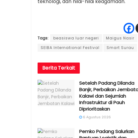
teknologi, dan nilai-nilai keagamaan.
Tags:
beasiswa luar negeri
Maigus Nasir
SEIBA International Festival
Smart Surau
Berita
Terkait
Setelah Padang Dilanda
Banjir, Perbaikan Jembat
Kalawi dan Sejumlah
Infrastruktur di Pauh
Diprioritaskan
6 Agustus 2026
Pemko Padang Salurkan
Bantuan Logistik dan