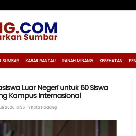
R SUMBAR
KABAR RANTAU
RANAH MINANG
KESEHATAN
PEN
iswa Luar Negeri untuk 60 Siswa
eng Kampus Internasional
uli 2026 16:36
in
Kota Padang