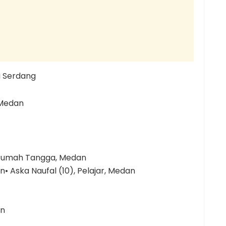
i Serdang
, Medan
 Rumah Tangga, Medan
n• Aska Naufal (10), Pelajar, Medan
an