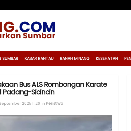
R SUMBAR
KABAR RANTAU
RANAH MINANG
KESEHATAN
PEN
kaan Bus ALS Rombongan Karate
l Padang-Sicincin
 September 2025 11:26
in
Peristiwa