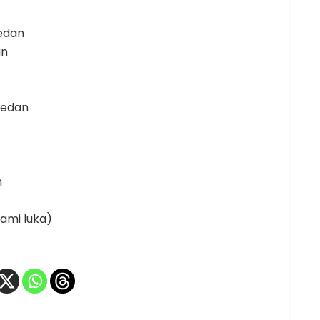
Medan
an
 Medan
n
lami luka)